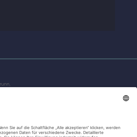
runn,
ie-bleue.de
Kontakt