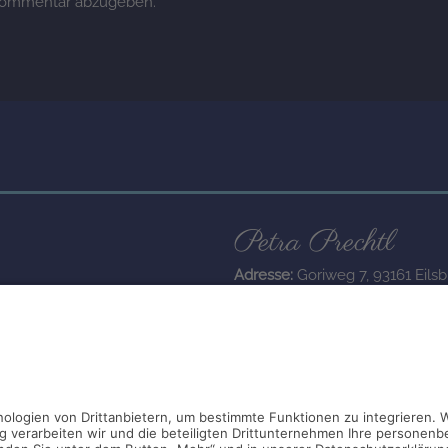
Kommentar abzugeben.
Petra Prechtl
Adresse:
Goriweg 7, 93161 Eilsb
Deutschland
Telefon:
+49 (0)9404 51 56
Handy:
+49 (0)162 275 1417
Email:
mail@chartreux-nostalg
Impressum
•
Datenschutz
•