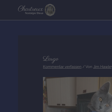
Zum
Inhalt
springen
Post
navigation
Largo
Kommentar verfassen
/ Von
Jim Hawl