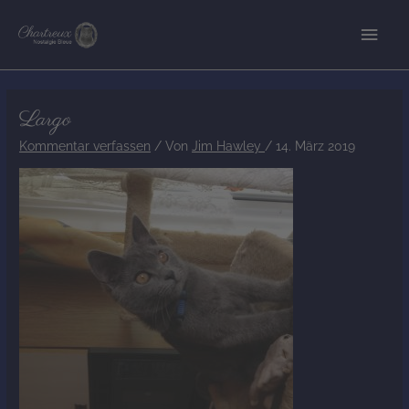
Zum
Hau
Inhalt
springen
Post
Largo
navigation
Kommentar verfassen
/ Von
Jim Hawley
/
14. März 2019