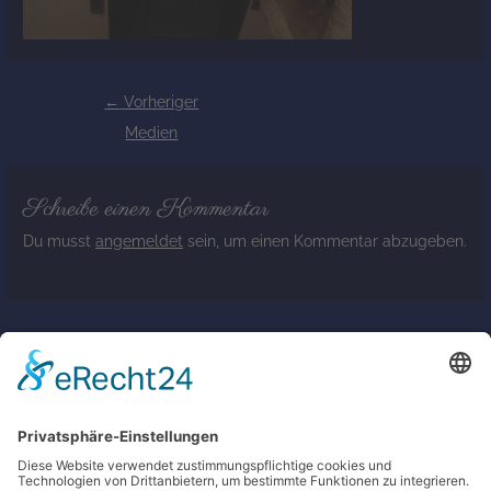
←
Vorheriger
Medien
Schreibe einen Kommentar
Du musst
angemeldet
sein, um einen Kommentar abzugeben.