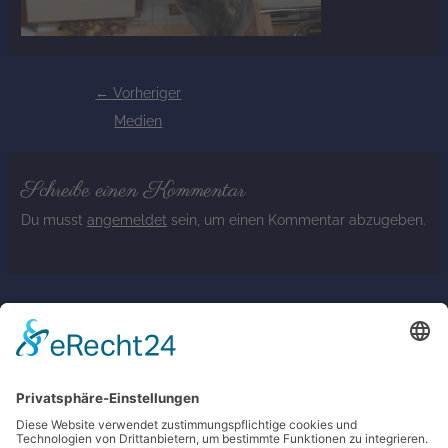
←
Vorheriger
Medien
Schreibe einen Kommentar
Du musst
angemeldet
sein, um einen Kommentar abzugeben.