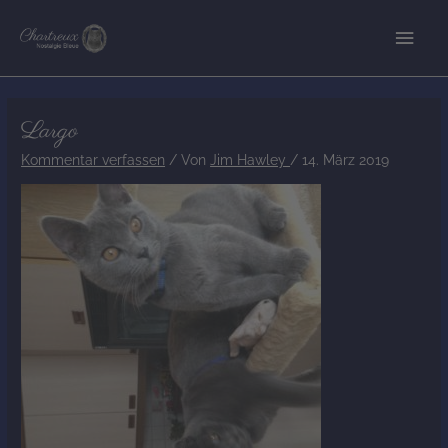
Zum
Hau
Inhalt
springen
Post
Largo
navigation
Kommentar verfassen
/ Von
Jim Hawley
/
14. März 2019