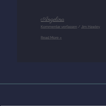
Angelina
Angelina
Kommentar verfassen
/
Jim Hawley
Read More »