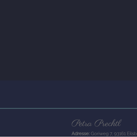
Petra Prechtl
Adresse:
Goriweg 7, 93161 Eilsb