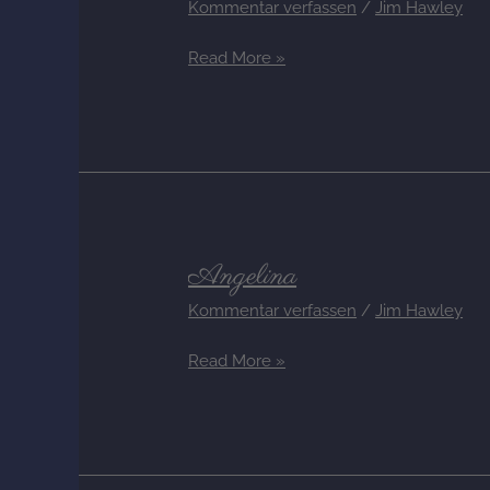
Kommentar verfassen
/
Jim Hawley
nostalgie-
bleue-
Read More »
unsere-
katze-
05
Angelina
Angelina
Kommentar verfassen
/
Jim Hawley
Read More »